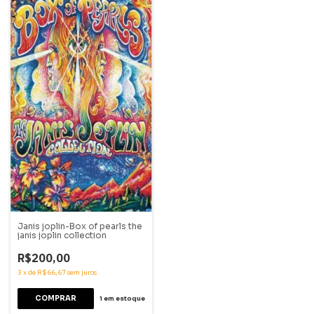
Janis joplin-Box of pearls the
janis joplin collection
R$200,00
3
x
de
R$66,67
sem juros
1
em estoque