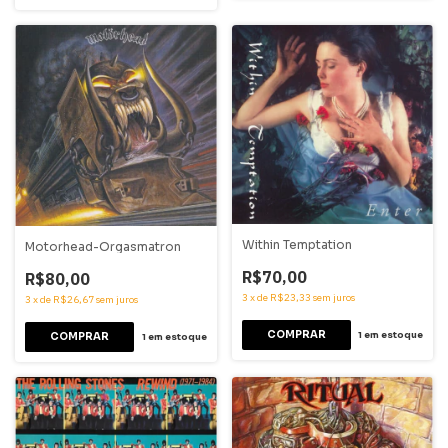
Within Temptation
Motorhead-Orgasmatron
R$70,00
R$80,00
3
x
de
R$23,33
sem juros
3
x
de
R$26,67
sem juros
1
em estoque
1
em estoque