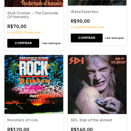
Wasa Exppress
Skull Crusher – The Darkside
Of Humanity
R$90,00
R$70,00
3
x
de
R$30,00
sem juros
3
x
de
R$23,33
sem juros
1
em estoque
1
em estoque
Monsters of rock
SDI- Sign of the wicked
R$120,00
R$160,00