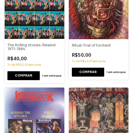
The Rolling stones-Rewind
Ritual-Trial of torment
1971-1984
R$50,00
R$40,00
3
x
de
R$16,67
sem juros
3
x
de
R$13,33
sem juros
1
em estoque
1
em estoque