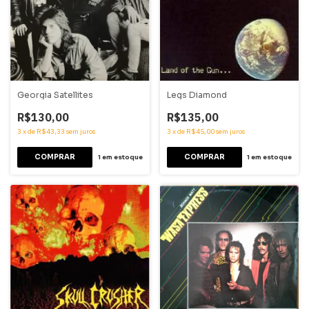
Georgia Satellites
Legs Diamond
R$130,00
R$135,00
3
x
de
R$43,33
sem juros
3
x
de
R$45,00
sem juros
1
em estoque
1
em estoque