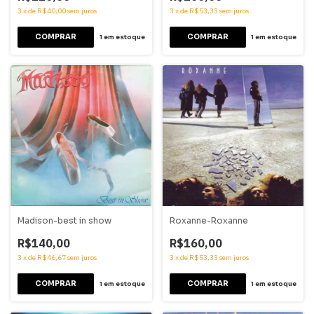
3
x
de
R$40,00
sem juros
3
x
de
R$53,33
sem juros
1
em estoque
1
em estoque
Madison-best in show
Roxanne-Roxanne
R$140,00
R$160,00
3
x
de
R$46,67
sem juros
3
x
de
R$53,33
sem juros
1
em estoque
1
em estoque