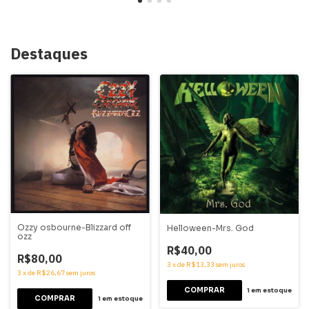
Destaques
Ozzy osbourne-Blizzard off
Helloween-Mrs. God
ozz
R$40,00
R$80,00
3
x
de
R$13,33
sem juros
3
x
de
R$26,67
sem juros
1
em estoque
1
em estoque