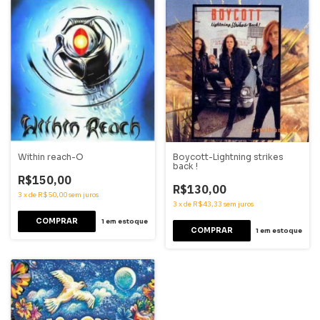
Within reach-O
Boycott-Lightning strikes
back !
R$150,00
R$130,00
3
x
de
R$50,00
sem juros
3
x
de
R$43,33
sem juros
1
em estoque
1
em estoque