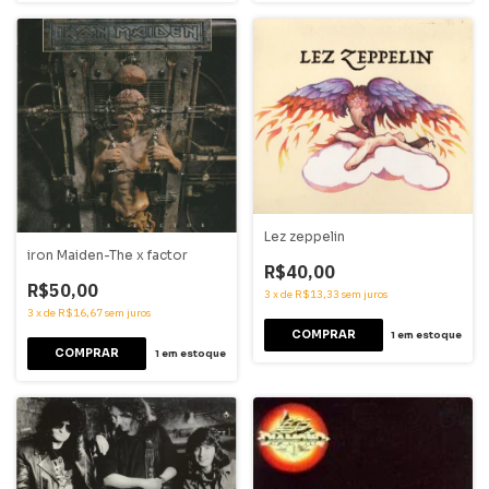
Lez zeppelin
iron Maiden-The x factor
R$40,00
R$50,00
3
x
de
R$13,33
sem juros
3
x
de
R$16,67
sem juros
1
em estoque
1
em estoque