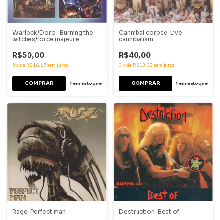
Warlock/Doro- Burning the
Cannibal corpse-Live
witches/force majeure
cannibalism
R$50,00
R$40,00
3
x
de
R$16,67
sem juros
3
x
de
R$13,33
sem juros
1
em estoque
1
em estoque
Rage-Perfect man
Destruction-Best of