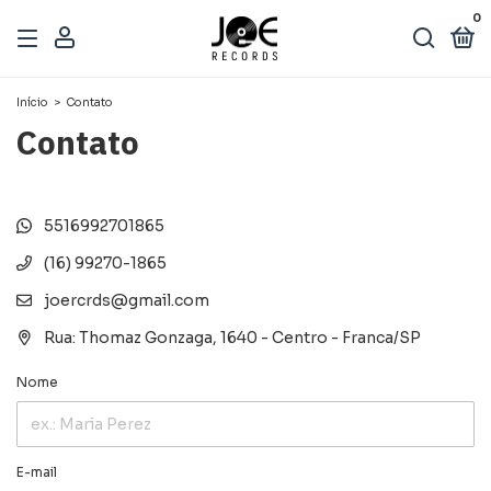
0
Início
>
Contato
Contato
5516992701865
(16) 99270-1865
joercrds@gmail.com
Rua: Thomaz Gonzaga, 1640 - Centro - Franca/SP
Nome
E-mail