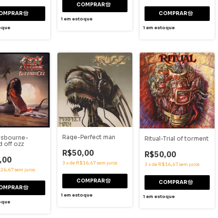
1
em estoque
oque
1
em estoque
Rage-Perfect man
osbourne-
Ritual-Trial of torment
d off ozz
R$50,00
R$50,00
,00
3
x
de
R$16,67
sem juros
3
x
de
R$16,67
sem juros
26,67
sem juros
1
em estoque
1
em estoque
oque