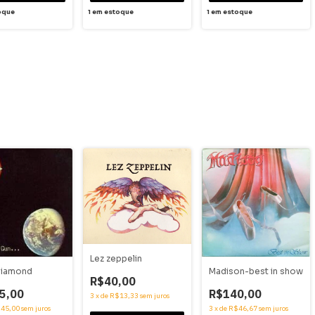
1
em estoque
oque
1
em estoque
Lez zeppelin
Diamond
Madison-best in show
R$40,00
5,00
R$140,00
3
x
de
R$13,33
sem juros
45,00
sem juros
3
x
de
R$46,67
sem juros