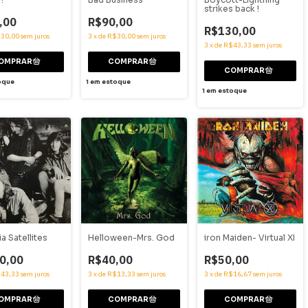
strikes back !
,00
R$90,00
R$130,00
30,00
sem juros
3
x
de
R$30,00
sem juros
3
x
de
R$43,33
sem juros
oque
1
em estoque
1
em estoque
iron Maiden- Virtual XI
a Satellites
Helloween-Mrs. God
R$50,00
0,00
R$40,00
3
x
de
R$16,67
sem juros
43,33
sem juros
3
x
de
R$13,33
sem juros