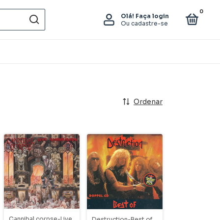
0
Olá!
Faça login
Ou cadastre-se
Ordenar
Cannibal corpse-Live
Destruction-Best of