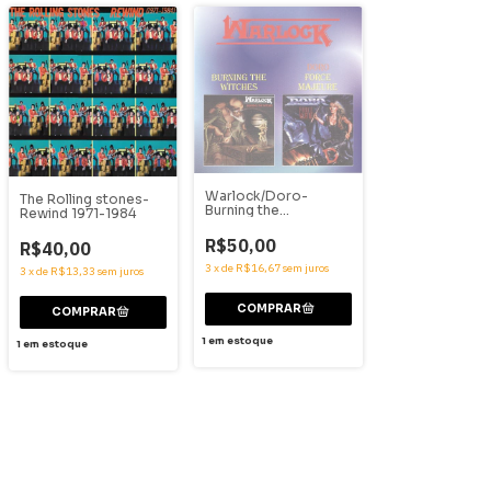
Warlock/Doro-
The Rolling stones-
Burning the
Rewind 1971-1984
witches/force
majeure
R$50,00
R$40,00
3
x
de
R$16,67
sem juros
3
x
de
R$13,33
sem juros
1
em estoque
1
em estoque