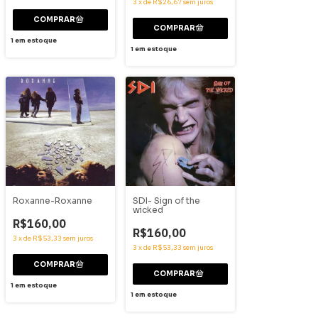
3
x
de
R$26,67
sem juros
1
em estoque
1
em estoque
Roxanne-Roxanne
SDI- Sign of the
wicked
R$160,00
R$160,00
3
x
de
R$53,33
sem juros
3
x
de
R$53,33
sem juros
1
em estoque
1
em estoque