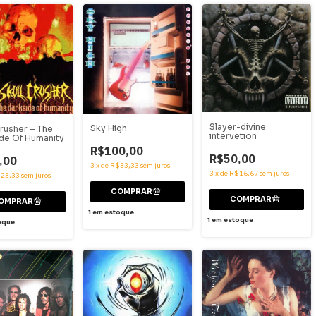
Slayer-divine
Sky High
Crusher – The
intervetion
de Of Humanity
R$100,00
R$50,00
,00
3
x
de
R$33,33
sem juros
3
x
de
R$16,67
sem juros
23,33
sem juros
1
em estoque
1
em estoque
oque