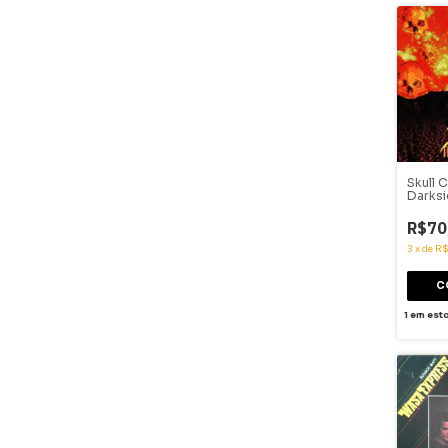
Skull 
Darksi
R$70
3
x
de
R$
1
em est