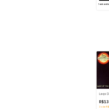
1
em est
Legs 
R$13
3
x
de
R$