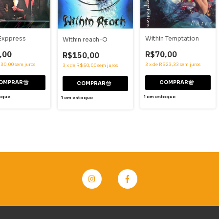
Within Temptation
Exppress
Within reach-O
R$70,00
,00
R$150,00
3
x
de
R$23,33
sem juros
30,00
sem juros
3
x
de
R$50,00
sem juros
1
em estoque
oque
1
em estoque