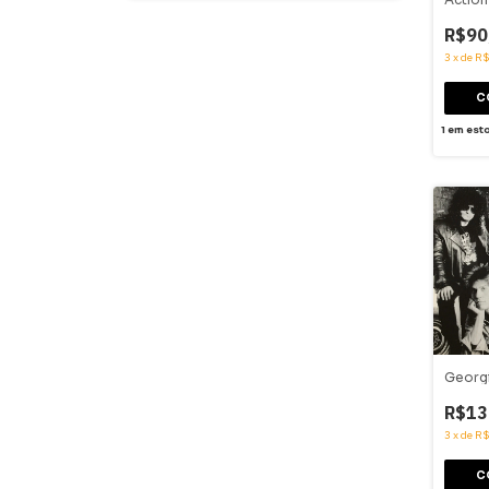
R$90
3
x
de
R$
1
em est
Georgi
R$13
3
x
de
R$