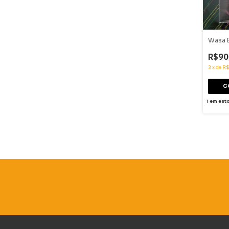
Wasa 
R$90
3
x
de
R$
1
em est