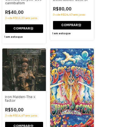
cannibalism
R$80,00
R$40,00
3
x
de
R$26,67
sem juros
3
x
de
R$13,33
sem juros
1
em estoque
1
em estoque
iron Maiden-The x
factor
R$50,00
3
x
de
R$16,67
sem juros