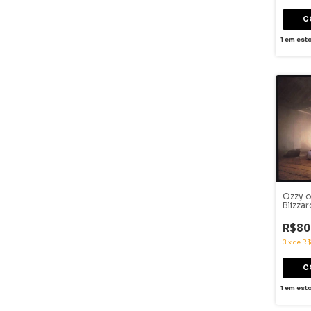
1
em est
Ozzy 
Blizzar
R$80
3
x
de
R$
1
em est