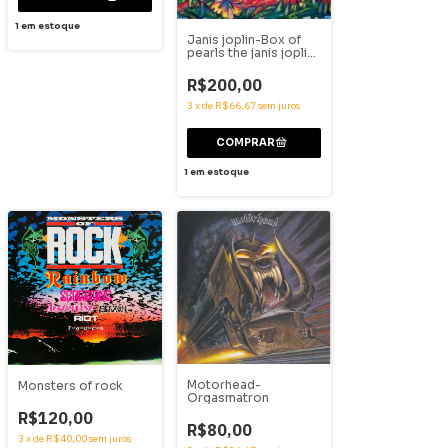
1
em estoque
Janis joplin-Box of
pearls the janis joplin
collection
R$200,00
3
x
de
R$66,67
sem juros
1
em estoque
Motorhead-
Monsters of rock
Orgasmatron
R$120,00
R$80,00
3
x
de
R$40,00
sem juros