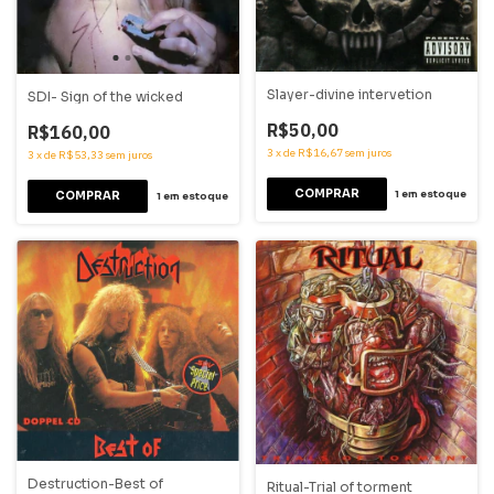
Slayer-divine intervetion
SDI- Sign of the wicked
R$50,00
R$160,00
3
x
de
R$16,67
sem juros
3
x
de
R$53,33
sem juros
1
em estoque
1
em estoque
Destruction-Best of
Ritual-Trial of torment