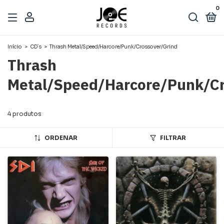
0
Início
>
CD´s
>
Thrash Metal/Speed/Harcore/Punk/Crossover/Grind
Thrash
Metal/Speed/Harcore/Punk/Cr
4 produtos
ORDENAR
FILTRAR